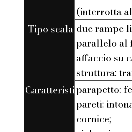
(interrotta a
due rampe l
Tipo scala
parallelo al 
affaccio su 
struttura: tr
parapetto: f
Caratteristiche
pareti: into
cornice;