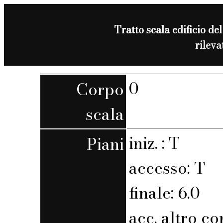
Tratto scala edificio del
rilev
0
Corpo
scala
iniz. : T
Piani
accesso: T
finale: 6.0
acc. altro co