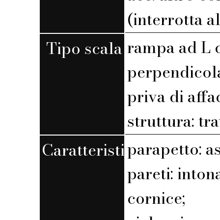
(interrotta a
rampa ad L 
Tipo scala
perpendicola
priva di affa
struttura: tr
parapetto: a
Caratteristiche
pareti: into
cornice;