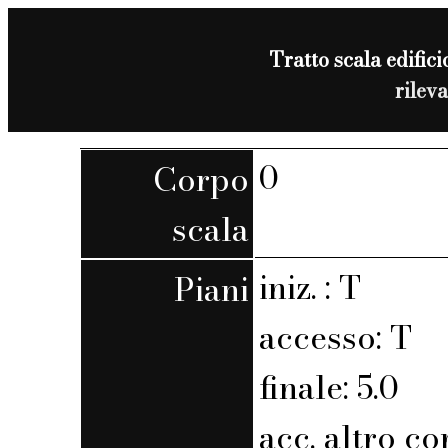
Tratto scala edifici
rilev
0
Corpo
scala
iniz. : T
Piani
accesso: T
finale: 5.0
acc. altro co