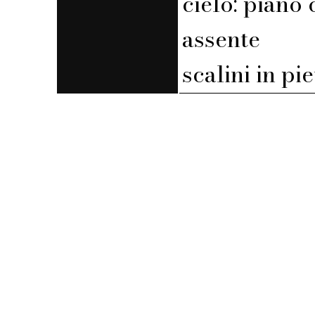
cielo: piano 
assente
scalini in pi