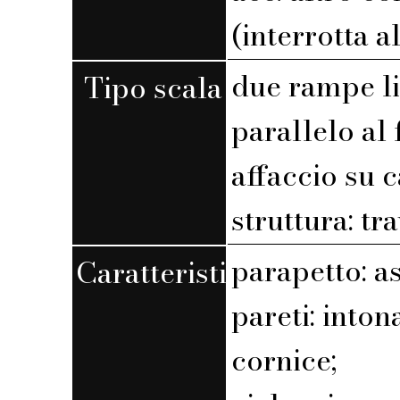
(interrotta a
due rampe l
Tipo scala
parallelo al 
affaccio su 
struttura: tr
parapetto: a
Caratteristiche
pareti: into
cornice;