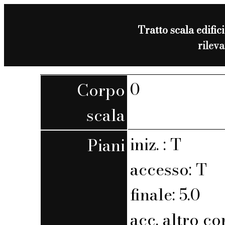
Tratto scala edifici
rilev
0
Corpo
scala
iniz. : T
Piani
accesso: T
finale: 5.0
acc. altro co