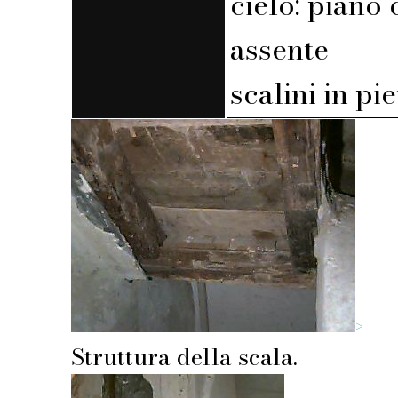
cielo: piano 
assente
scalini in pi
>
Struttura della scala.