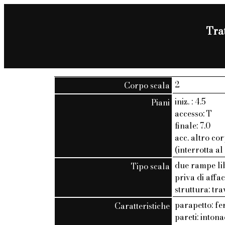
Trat
2
Corpo scala
iniz. : 4.5
Piani
accesso: T
finale: 7.0
acc. altro cor
(interrotta al
due rampe li
Tipo scala
priva di affac
struttura: tra
parapetto: fer
Caratteristiche
pareti: inton