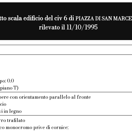
to scala edificio del civ 6 di
PIAZZA DI SAN MARC
rilevato il 11/10/1995
po: 0.0
 piano T)
bere con orientamento parallelo al fronte
cio
vi in legno
ro trafilato
aco monocromo prive di cornice;