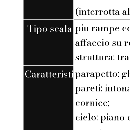
(interrotta a
piu rampe c
Tipo scala
affaccio su r
struttura: tr
parapetto: g
Caratteristiche
pareti: into
cornice;
cielo: piano 