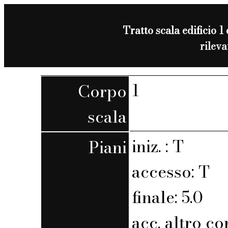
Tratto scala edificio 1 
rilev
1
Corpo
scala
iniz. : T
Piani
accesso: T
finale: 5.0
acc. altro co