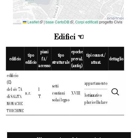
Leaflet
|
base CartoDB
,
Corpi edificati
progetto Civis
Edifici
piani
epoche
tipo
tipo
tipi connot./
edificio
f.t./
preval.
dettaglio
edificio
strutturale
attuat.
accesso
(antiq.)
edificio
(E)
appartamento
setti
del civ 7A
1
n. r.
continui
XVIII
lottizzativo
di
T
SALITA
solai legno
pluricellulare
MONACHE
TURCHINE