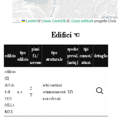
Leaflet
|
base CartoDB
,
Corpi edificati
progetto Civis
Edifici
piani
epoche
tipi
tipo
tipo
edificio
f.t./
preval.
connot./
dettaglio
edificio
strutturale
accesso
(antiq.)
attuat.
edificio
(E)
del civ
setti continui
2
6 di
n. r.
orizzontamenti
XIX
T
non rilevati
VICO
DELLA
NEVE