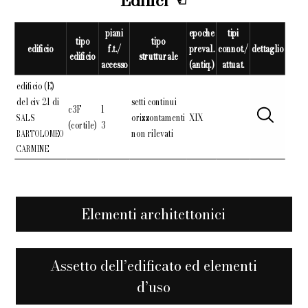
Edifici
piani
epoche
tipi
tipo
tipo
edificio
f.t./
preval.
connot./
dettaglio
edificio
strutturale
accesso
(antiq.)
attuat.
edificio (E)
del civ 21 di
setti continui
c3F
1
orizzontamenti
XIX
SAL S
(cortile)
3
non rilevati
BARTOLOMEO
CARMINE
Elementi architettonici
Assetto dell’edificato ed elementi
d’uso