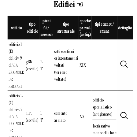
Edifici
piani
epoche
tipo
tipo
tipi connot./
edificio
f.t./
preval.
dettaglio
edificio
strutturale
attuat.
accesso
(antiq.)
edificio 1
(E)
setti continui
del civ 9
orizzontamenti
g8N
2
di
voltati
XIX
VIA
(cortile)
T
(terreno
BRIGNOLE
voltato)
DE
FERRARI
edificio 2
edificio
(C)
specialistico
del civ. 9
n. r.
1
cemento
(artigianato)
di
XX
VIA
(cortile)
T
armato
BRIGNOLE
lottizzativo
DE
monocellulare