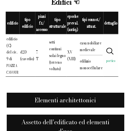
Edifici
piani
epoche
tipo
tipo
tipi connot./
edificio
f.t./
preval.
dettaglio
edificio
strutturale
attuat.
accesso
(antiq.)
edificio
setti
casa nobiliare
(C)
continui
medievale
del civ.
d2D
7
XV
solai legno
9 di
(cavedio)
T
(XIII)
edilizio
portico
(terreno
PIAZZA
monocellulare
voltato)
CAVOUR
Elementi architettonici
Assetto dell’edificato ed elementi