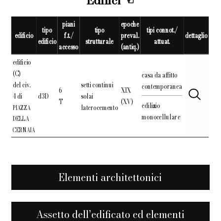
Edifici
piani
epoche
tipo
tipo
tipi connot./
edificio
f.t./
preval.
dettaglio
edificio
strutturale
attuat.
accesso
(antiq.)
edificio
(C)
casa da affitto
del civ.
setti continui
contemporanea
6
XIX
4 di
d3D
solai
T
(XV)
edilizio
laterocemento
PIAZZA
monocellulare
DELLA
CERNAIA
Elementi architettonici
Assetto dell’edificato ed elementi