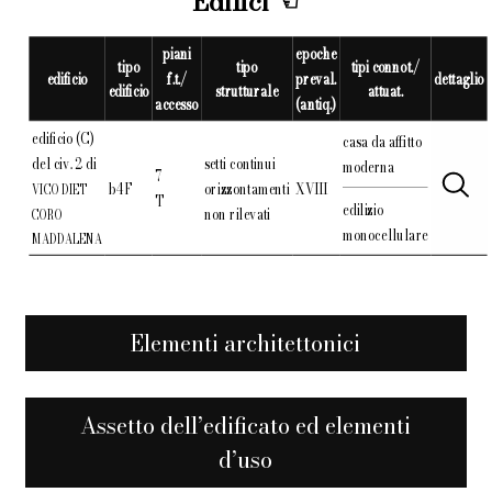
Edifici
piani
epoche
tipo
tipo
tipi connot./
edificio
f.t./
preval.
dettaglio
edificio
strutturale
attuat.
accesso
(antiq.)
edificio (C)
casa da affitto
del civ. 2 di
setti continui
moderna
7
b4F
orizzontamenti
XVIII
VICO DIET
T
edilizio
non rilevati
CORO
monocellulare
MADDALENA
Elementi architettonici
Assetto dell’edificato ed elementi
d’uso