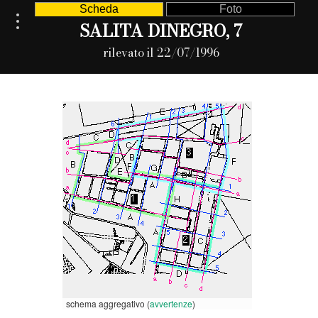
Scheda
Foto
SALITA DINEGRO, 7
rilevato il 22/07/1996
schema aggregativo (
avvertenze
)