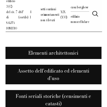
edificio
3 (C)
casa borghese
setti continui
del civ. 7
d6F
4
XIX
orizzontamenti
edilizio
di
(cortile)
1
(XVI)
non rilevati
monocellulare
SALITA
DINEGRO
Elementi architettonici
Assetto dell’edificato ed elementi
d’uso
Fonti seriali storiche (censimenti e
catasti)