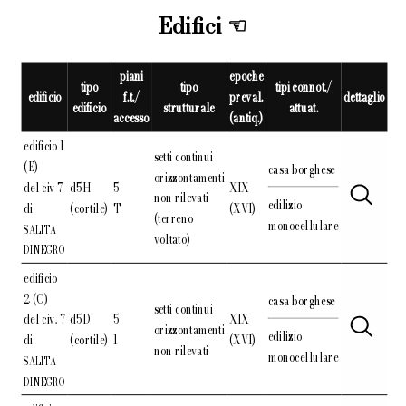
Edifici
piani
epoche
tipo
tipo
tipi connot./
edificio
f.t./
preval.
dettaglio
edificio
strutturale
attuat.
accesso
(antiq.)
edificio 1
setti continui
(E)
casa borghese
orizzontamenti
del civ 7
d5H
5
XIX
non rilevati
edilizio
di
(cortile)
T
(XVI)
(terreno
monocellulare
SALITA
voltato)
DINEGRO
edificio
2 (C)
casa borghese
setti continui
del civ. 7
d5D
5
XIX
orizzontamenti
edilizio
di
(cortile)
1
(XVI)
non rilevati
monocellulare
SALITA
DINEGRO