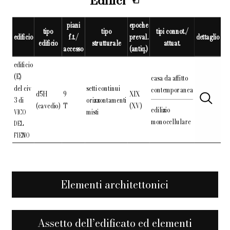
Edifici
piani
epoche
tipo
tipo
tipi connot./
edificio
f.t./
preval.
dettaglio
edificio
strutturale
attuat.
accesso
(antiq.)
edificio
(E)
casa da affitto
del civ
setti continui
contemporanea
d5H
9
XIX
3 di
orizzontamenti
(cavedio)
T
(XV)
edilizio
misti
VICO
monocellulare
DEL
FIENO
Elementi architettonici
Assetto dell’edificato ed elementi