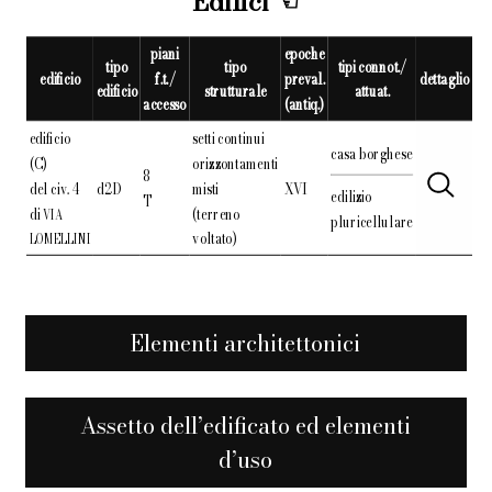
Edifici
piani
epoche
tipo
tipo
tipi connot./
edificio
f.t./
preval.
dettaglio
edificio
strutturale
attuat.
accesso
(antiq.)
edificio
setti continui
casa borghese
(C)
orizzontamenti
8
del civ. 4
d2D
misti
XVI
edilizio
T
di
(terreno
VIA
pluricellulare
voltato)
LOMELLINI
Elementi architettonici
Assetto dell’edificato ed elementi
d’uso