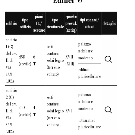
Edifici
piani
epoche
tipo
tipo
tipi connot./
edificio
f.t./
preval.
dettaglio
edificio
strutturale
attuat.
accesso
(antiq.)
edificio
palazzo
1 (C)
setti
nobiliare
del civ.
continui
d5D
6
XVII
moderno
11 di
solai legno
(cortile)
T
(XIII)
(terreno
VIA
edilizio
voltato)
SAN
pluricellulare
LUCA
edificio
palazzo
2 (C)
setti
nobiliare
del civ.
continui
c5D
4
moderno
11 di
solai legno
XVI
(cortile)
T
(terreno
VIA
lottizzativo
voltato)
SAN
pluricellulare
LUCA