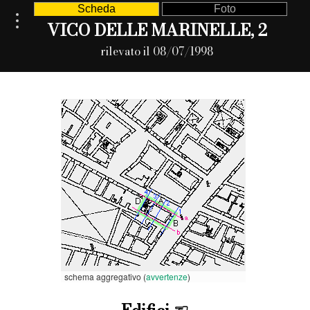
Scheda
Foto
VICO DELLE MARINELLE, 2
rilevato il 08/07/1998
schema aggregativo (
avvertenze
)