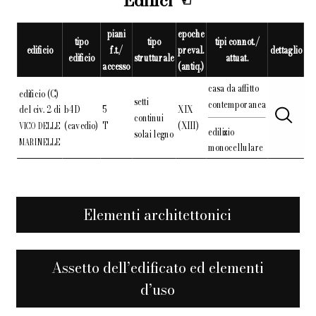
Edifici
piani
epoche
tipo
tipo
tipi connot./
edificio
f.t./
preval.
dettaglio
edificio
strutturale
attuat.
accesso
(antiq.)
casa da affitto
edificio (C)
setti
contemporanea
del civ. 2 di
b4D
5
XIX
continui
(cavedio)
T
(XIII)
VICO DELLE
edilizio
solai legno
MARINELLE
monocellulare
Elementi architettonici
Assetto dell’edificato ed elementi
d’uso