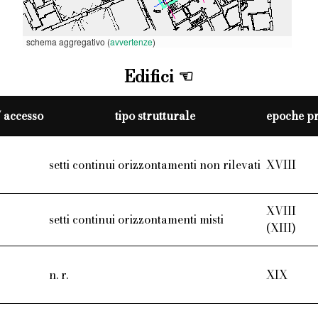
schema aggregativo (
avvertenze
)
Edifici
./ accesso
tipo strutturale
epoche pre
setti continui orizzontamenti non rilevati
XVIII
XVIII
setti continui orizzontamenti misti
(XIII)
n. r.
XIX