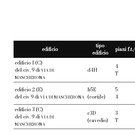
tipo
edificio
piani f.t
edificio
edificio 1 (C)
4
del civ. 9 di
d4H
VIA DI
T
MASCHERONA
edificio 2 (E)
h5E
5
del civ 9 di
(cortile)
4
VIA DI MASCHERONA
edificio 3 (C)
c3D
3
del civ. 9 di
VIA DI
(cavedio)
T
MASCHERONA