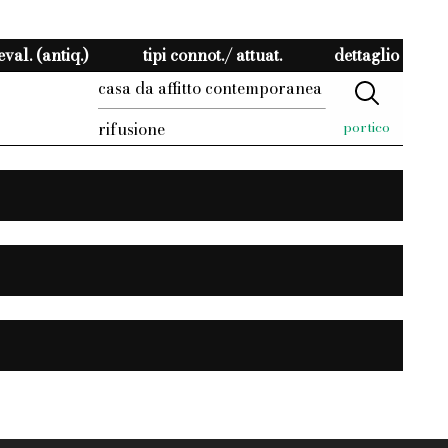
val. (antiq.)
tipi connot./ attuat.
dettaglio
casa da affitto contemporanea
rifusione
portico