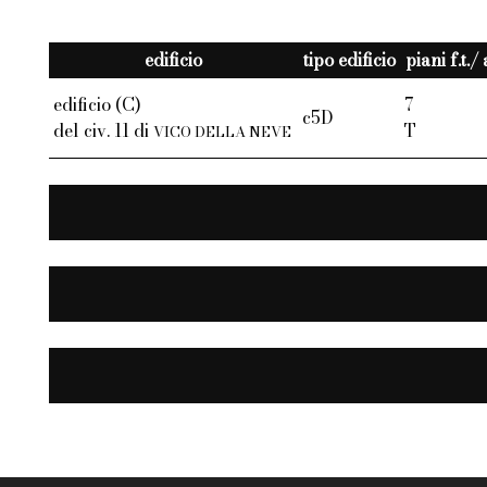
edificio
tipo edificio
piani f.t./
edificio (C)
7
c5D
del civ. 11 di
T
VICO DELLA NEVE