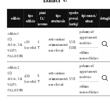
Edifici
piani
epoche
tipo
tipo
tipi connot./
edificio
f.t./
preval.
dettagli
edificio
strutturale
attuat.
accesso
(antiq.)
palazzo ad
edificio 1
appartamenti
(C)
setti continui
c4D
4
XVII
moderno
del civ. 3 di
orizzontamenti
(cavedio)
T
(XIII)
non rilevati
SALITA
edilizio
PALLAVICINI
monocellulare
palazzo ad
edificio 2
appartamenti
(C)
setti continui
d3D
5
moderno
del civ. 3 di
orizzontamenti
XVII
(cavedio)
T
non rilevati
SALITA
edilizio
PALLAVICINI
monocellulare