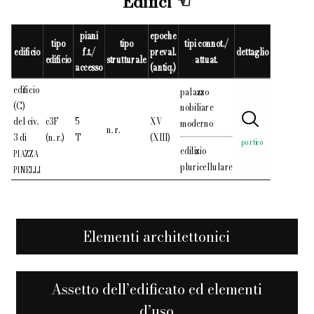
Edifici
piani
epoche
tipo
tipo
tipi connot./
edificio
f.t./
preval.
dettaglio
edificio
strutturale
attuat.
accesso
(antiq.)
edificio
palazzo
(C)
nobiliare
del civ.
c3F
5
XV
moderno
n. r.
3 di
(n. r.)
T
(XIII)
portico
edilizio
PIAZZA
pluricellulare
PINELLI
Elementi architettonici
Assetto dell’edificato ed elementi
d’uso