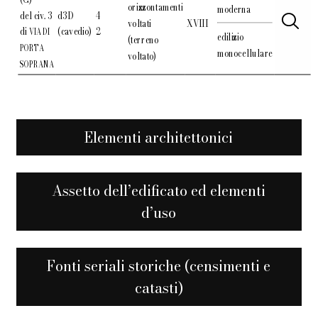
orizzontamenti
moderna
del civ. 3
d3D
4
voltati
XVIII
di
(cavedio)
2
VIA DI
edilizio
(terreno
PORTA
monocellulare
voltato)
SOPRANA
Elementi architettonici
Assetto dell’edificato ed elementi
d’uso
Fonti seriali storiche (censimenti e
catasti)