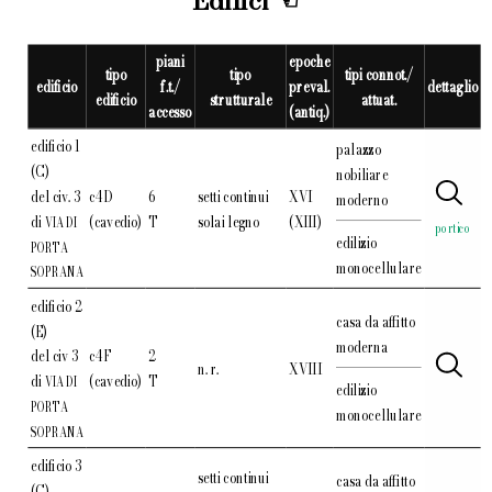
Edifici
piani
epoche
tipo
tipo
tipi connot./
edificio
f.t./
preval.
dettaglio
edificio
strutturale
attuat.
accesso
(antiq.)
edificio 1
palazzo
(C)
nobiliare
del civ. 3
c4D
6
setti continui
XVI
moderno
di
(cavedio)
T
solai legno
(XIII)
VIA DI
portico
edilizio
PORTA
monocellulare
SOPRANA
edificio 2
casa da affitto
(E)
moderna
del civ 3
c4F
2
n. r.
XVIII
di
(cavedio)
T
VIA DI
edilizio
PORTA
monocellulare
SOPRANA
edificio 3
setti continui
casa da affitto
(C)