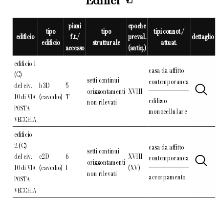
Edifici
piani
epoche
tipo
tipo
tipi connot./
edificio
f.t./
preval.
dettaglio
edificio
strutturale
attuat.
accesso
(antiq.)
edificio 1
casa da affitto
(C)
setti continui
contemporanea
del civ.
b3D
5
orizzontamenti
XVIII
10 di
(cavedio)
T
VIA
edilizio
non rilevati
POSTA
monocellulare
VECCHIA
edificio
2 (C)
casa da affitto
setti continui
del civ.
c2D
6
XVIII
contemporanea
orizzontamenti
10 di
(cavedio)
1
(XV)
VIA
non rilevati
accorpamento
POSTA
VECCHIA