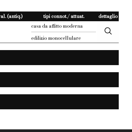
l. (antiq.)
tipi connot./ attuat.
dettaglio
casa da affitto moderna
edilizio monocellulare