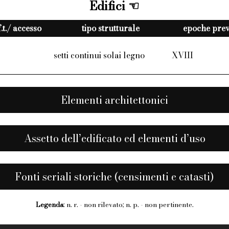
Edifici
f.t./ accesso
tipo strutturale
epoche preva
setti continui solai legno
XVIII
Elementi architettonici
Assetto dell’edificato ed elementi d’uso
Fonti seriali storiche (censimenti e catasti)
Legenda
: n. r. - non rilevato; n. p. - non pertinente.