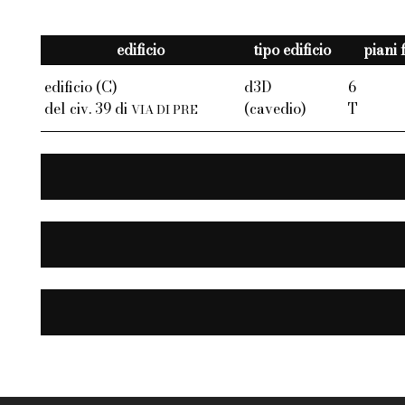
edificio
tipo edificio
piani 
edificio (C)
d3D
6
del civ. 39 di
(cavedio)
T
VIA DI PRE