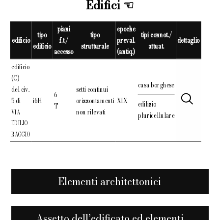
Edifici
piani
epoche
tipo
tipo
tipi connot./
edificio
f.t./
preval.
dettaglio
edificio
strutturale
attuat.
accesso
(antiq.)
edificio
(C)
casa borghese
del civ.
setti continui
6
5 di
i6H
orizzontamenti
XIX
edilizio
T
non rilevati
VIA
pluricellulare
EDILIO
RAGGIO
Elementi architettonici
Assetto dell’edificato ed elementi