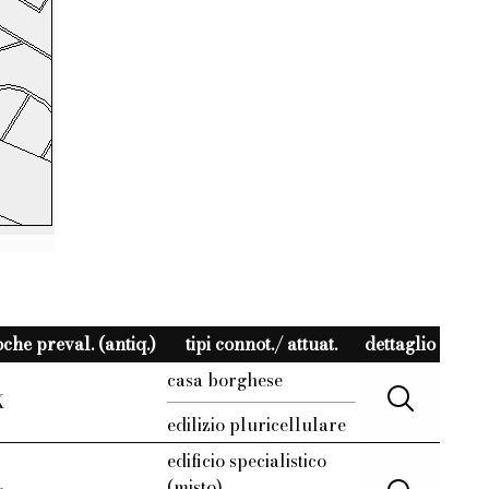
che preval. (antiq.)
tipi connot./ attuat.
dettaglio
casa borghese
X
edilizio pluricellulare
edificio specialistico
(misto)