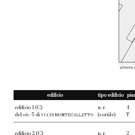
schema a
edificio
tipo edificio
pian
edificio 1 (C)
n. r.
4
del civ. 5 di
(cortile)
T
VIA DI MONTEGALLETTO
edificio 2 (C)
n. r.
2