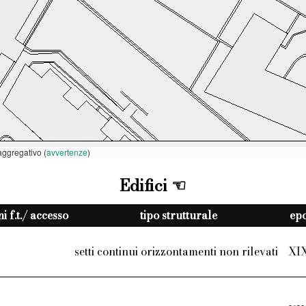
ggregativo (
avvertenze
)
Edifici
i f.t./ accesso
tipo strutturale
epo
setti continui orizzontamenti non rilevati
XI