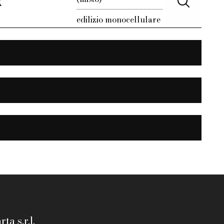
X
edilizio monocellulare
ta s.r.l.