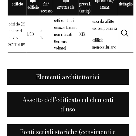
tipo
tipo
tipi connot./
edificio
f.t./
preval.
dettaglio
edificio
strutturale
attuat.
accesso
(antiq.)
setti continui
casa da affitto
edificio (E)
orizzontamenti
contemporanea
del civ 4
3
b5D
non rilevati
XIX
di
2
VIA DI
edilizio
(terreno
SOTTORIPA
monocellulare
voltato)
Elementi architettonici
Assetto dell’edificato ed elementi
d’uso
Fonti seriali storiche (censimenti e