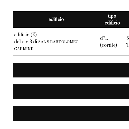
tipo
edificio
edificio
edificio (E)
d7L
5
del civ 8 di
SAL S BARTOLOMEO
(cortile)
CARMINE