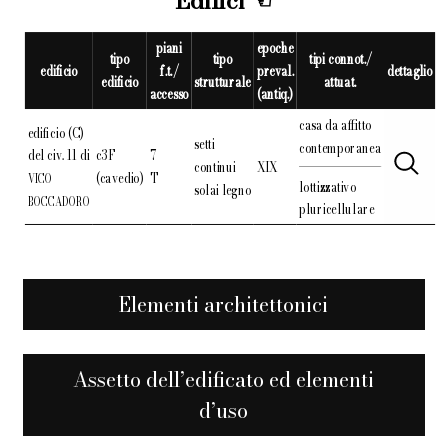
Edifici
piani
epoche
tipo
tipo
tipi connot./
edificio
f.t./
preval.
dettaglio
edificio
strutturale
attuat.
accesso
(antiq.)
casa da affitto
edificio (C)
setti
contemporanea
del civ. 11 di
c3F
7
continui
XIX
(cavedio)
T
VICO
lottizzativo
solai legno
BOCCADORO
pluricellulare
Elementi architettonici
Assetto dell’edificato ed elementi
d’uso