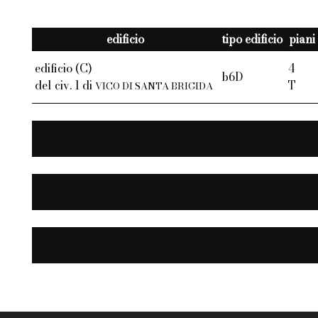
edificio
tipo edificio
piani 
edificio (C)
4
b6D
del civ. 1 di
T
VICO DI SANTA BRIGIDA