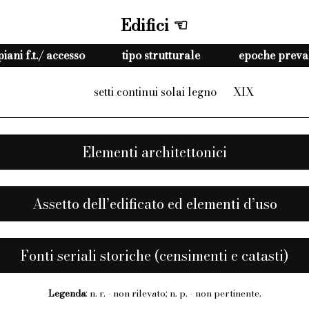
Edifici
piani f.t./ accesso
tipo strutturale
epoche preval.
setti continui solai legno
XIX
T
Elementi architettonici
Assetto dell’edificato ed elementi d’uso
Fonti seriali storiche (censimenti e catasti)
Legenda
: n. r. - non rilevato; n. p. - non pertinente.