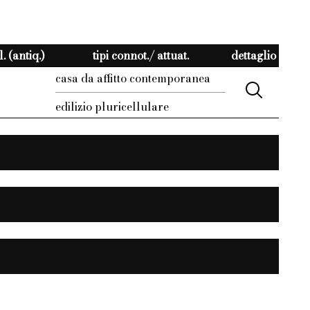
 (antiq.)
tipi connot./ attuat.
dettaglio
casa da affitto contemporanea
edilizio pluricellulare