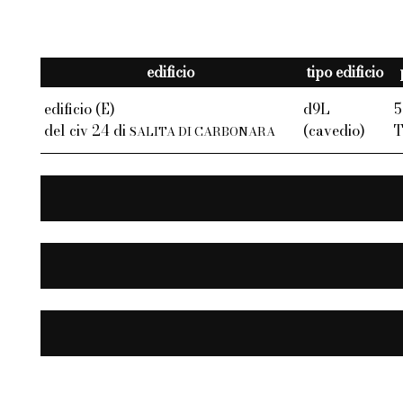
edificio
tipo edificio
edificio (E)
d9L
5
del civ 24 di
(cavedio)
SALITA DI CARBONARA