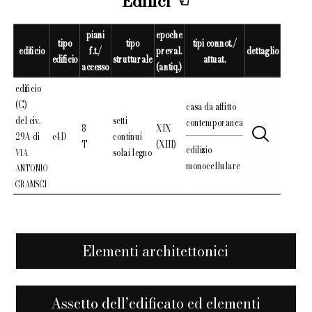
Edifici
piani
epoche
tipo
tipo
tipi connot./
edificio
f.t./
preval.
dettaglio
edificio
strutturale
attuat.
accesso
(antiq.)
edificio
(C)
casa da affitto
del civ.
setti
contemporanea
8
XIX
29A di
c4D
continui
T
(XIII)
edilizio
solai legno
VIA
monocellulare
ANTONIO
GRAMSCI
Elementi architettonici
Assetto dell’edificato ed elementi