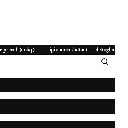
 preval. (antiq.)
tipi connot./ attuat.
dettaglio