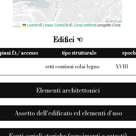
Leaflet
|
base CartoDB
,
Corpi edificati
progetto Civis
Edifici
piani f.t./ accesso
tipo strutturale
epoche
setti continui solai legno
XVIII
Elementi architettonici
Assetto dell’edificato ed elementi d’uso
Fonti seriali storiche (censimenti e catasti)