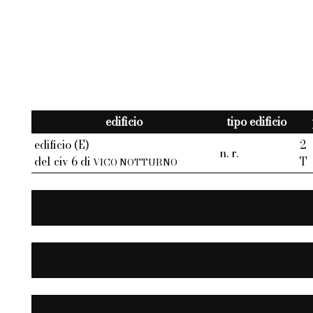
edificio
tipo edificio
edificio (E)
2
n. r.
del civ 6 di
T
VICO NOTTURNO