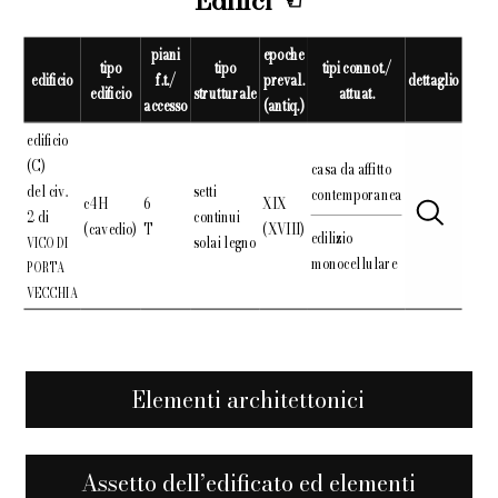
Edifici
piani
epoche
tipo
tipo
tipi connot./
edificio
f.t./
preval.
dettaglio
edificio
strutturale
attuat.
accesso
(antiq.)
edificio
(C)
casa da affitto
del civ.
setti
contemporanea
c4H
6
XIX
2 di
continui
(cavedio)
T
(XVIII)
edilizio
solai legno
VICO DI
monocellulare
PORTA
VECCHIA
Elementi architettonici
Assetto dell’edificato ed elementi