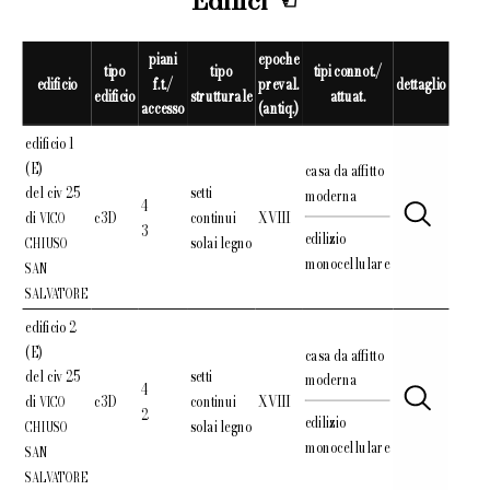
Edifici
piani
epoche
tipo
tipo
tipi connot./
edificio
f.t./
preval.
dettaglio
edificio
strutturale
attuat.
accesso
(antiq.)
edificio 1
(E)
casa da affitto
del civ 25
setti
moderna
4
di
c3D
continui
XVIII
VICO
3
edilizio
solai legno
CHIUSO
monocellulare
SAN
SALVATORE
edificio 2
(E)
casa da affitto
del civ 25
setti
moderna
4
di
c3D
continui
XVIII
VICO
2
edilizio
solai legno
CHIUSO
monocellulare
SAN
SALVATORE