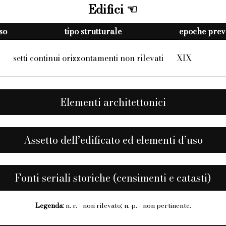
Edifici
sso
tipo strutturale
epoche preva
setti continui orizzontamenti non rilevati
XIX
Elementi architettonici
Assetto dell’edificato ed elementi d’uso
Fonti seriali storiche (censimenti e catasti)
Legenda
: n. r. - non rilevato; n. p. - non pertinente.