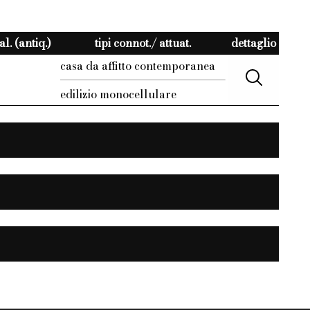
l. (antiq.)
tipi connot./ attuat.
dettaglio
casa da affitto contemporanea
edilizio monocellulare