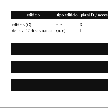
edificio
tipo edificio
piani f.t./ acce
edificio (C)
n. r.
3
del civ. 47 di
(n. r.)
1
VIA BALBI