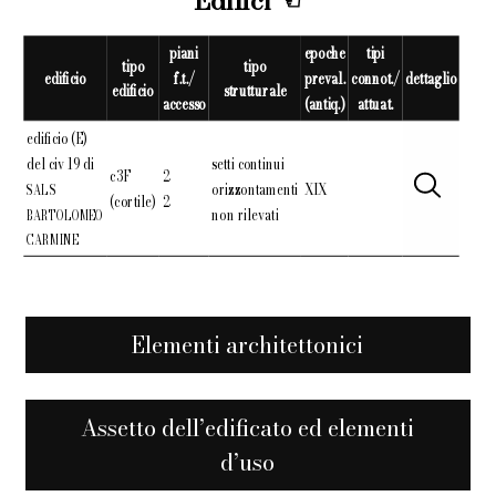
Edifici
piani
epoche
tipi
tipo
tipo
edificio
f.t./
preval.
connot./
dettaglio
edificio
strutturale
accesso
(antiq.)
attuat.
edificio (E)
del civ 19 di
setti continui
c3F
2
orizzontamenti
XIX
SAL S
(cortile)
2
non rilevati
BARTOLOMEO
CARMINE
Elementi architettonici
Assetto dell’edificato ed elementi
d’uso