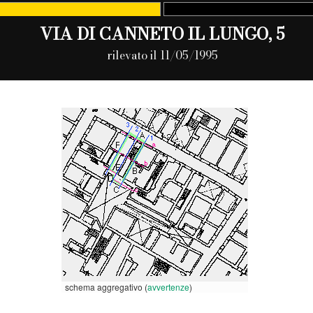
VIA DI CANNETO IL LUNGO, 5
rilevato il 11/05/1995
schema aggregativo (
avvertenze
)