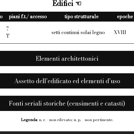
Edifici
io
piani f.t./ accesso
tipo strutturale
epoche 
7
setti continui solai legno
XVIII
T
Elementi architettonici
Assetto dell’edificato ed elementi d’uso
Fonti seriali storiche (censimenti e catasti)
Legenda
: n. r. - non rilevato; n. p. - non pertinente.