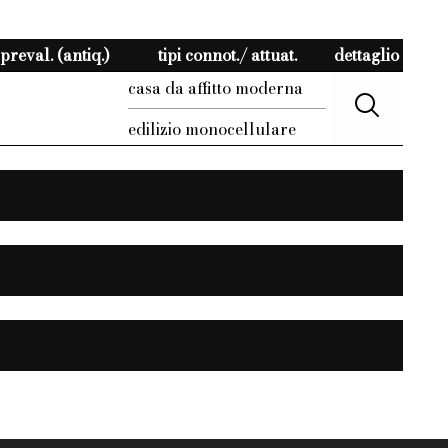
preval. (antiq.)
tipi connot./ attuat.
dettaglio
casa da affitto moderna
edilizio monocellulare