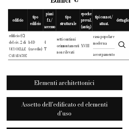
Edifici
piani
epoche
tipo
tipo
tipi connot./
edificio
f.t./
preval.
dettagli
edificio
strutturale
attuat.
accesso
(antiq.)
edificio (C)
casa popolare
setti continui
del civ. 2 di
b4D
4
moderna
orizzontamenti
XVIII
(cavedio)
T
VICO DELLE
non rilevati
accorpamento
CARABAGHE
Elementi architettonici
Assetto dell’edificato ed elementi
d’uso