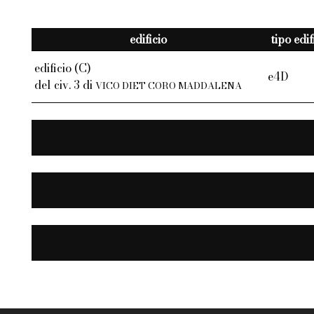
edificio
tipo edif
edificio (C)
e4D
del civ. 3 di
VICO DIET CORO MADDALENA