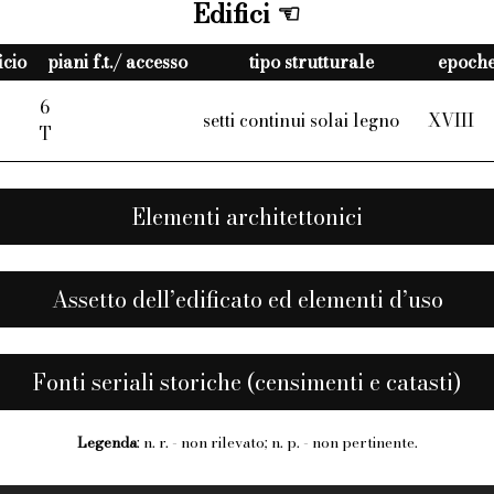
Edifici
icio
piani f.t./ accesso
tipo strutturale
epoche 
6
setti continui solai legno
XVIII
T
Elementi architettonici
Assetto dell’edificato ed elementi d’uso
Fonti seriali storiche (censimenti e catasti)
Legenda
: n. r. - non rilevato; n. p. - non pertinente.