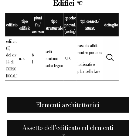
Edifici
piani
epoche
tipo
tipo
tipi connot./
edificio
f.t./
preval.
dettaglio
edificio
strutturale
attuat.
accesso
(antiq.)
edificio
casa da affitto
(E)
setti
contemporanea
del civ
6
n. r.
continui
XIX
14 di
1
lottizzativo
solai legno
CORSO
pluricellulare
DOGALI
Elementi architettonici
Assetto dell’edificato ed elementi