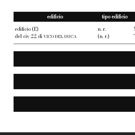
edificio
tipo edificio
edificio (E)
n. r.
del civ 22 di
(n. r.)
VICO DEL DUCA