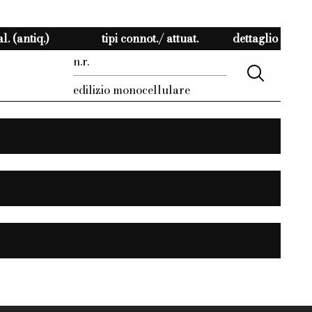
. (antiq.)
tipi connot./ attuat.
dettaglio
n.r.
edilizio monocellulare