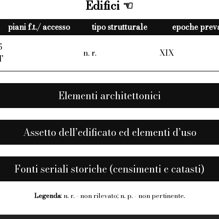
Edifici
piani f.t./ accesso
tipo strutturale
epoche preval
5
n. r.
XIX
T
Elementi architettonici
Assetto dell’edificato ed elementi d’uso
Fonti seriali storiche (censimenti e catasti)
Legenda
: n. r. - non rilevato; n. p. - non pertinente.