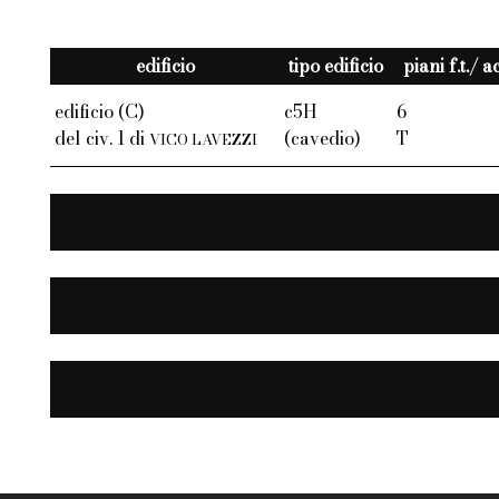
edificio
tipo edificio
piani f.t./ 
edificio (C)
c5H
6
del civ. 1 di
(cavedio)
T
VICO LAVEZZI