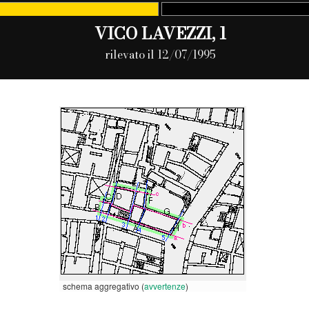
VICO LAVEZZI, 1
rilevato il 12/07/1995
schema aggregativo (
avvertenze
)