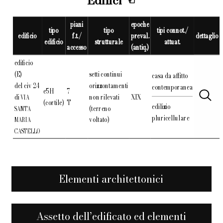
Edifici
piani
epoche
tipo
tipo
tipi connot./
edificio
f.t./
preval.
dettaglio
edificio
strutturale
attuat.
accesso
(antiq.)
edificio
(E)
setti continui
casa da affitto
del civ 24
orizzontamenti
contemporanea
e5H
7
di
non rilevati
XIX
VIA
(cortile)
T
edilizio
(terreno
SANTA
pluricellulare
voltato)
MARIA
CASTELLO
Elementi architettonici
Assetto dell’edificato ed elementi