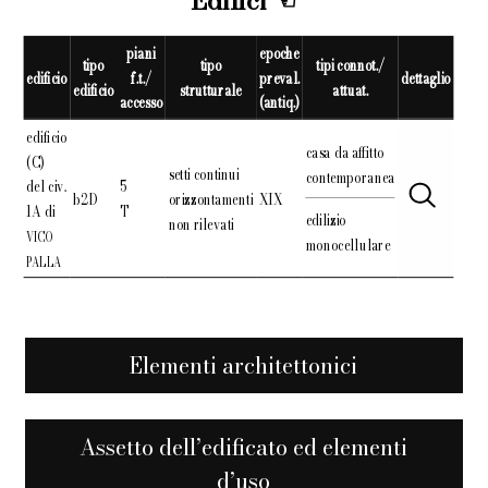
Edifici
piani
epoche
tipo
tipo
tipi connot./
edificio
f.t./
preval.
dettaglio
edificio
strutturale
attuat.
accesso
(antiq.)
edificio
casa da affitto
(C)
setti continui
contemporanea
del civ.
5
b2D
orizzontamenti
XIX
1A di
T
edilizio
non rilevati
VICO
monocellulare
PALLA
Elementi architettonici
Assetto dell’edificato ed elementi
d’uso