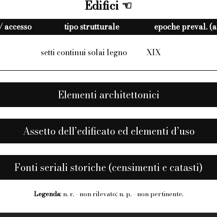
Edifici
./ accesso
tipo strutturale
epoche preval. (a
setti continui solai legno
XIX
Elementi architettonici
Assetto dell’edificato ed elementi d’uso
Fonti seriali storiche (censimenti e catasti)
Legenda
: n. r. - non rilevato; n. p. - non pertinente.