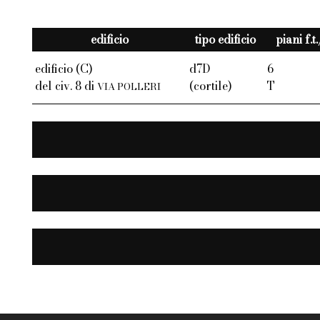
edificio
tipo edificio
piani f.t
edificio (C)
d7D
6
del civ. 8 di
(cortile)
T
VIA POLLERI