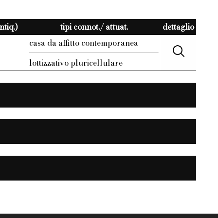
ntiq.)
tipi connot./ attuat.
dettaglio
casa da affitto contemporanea
lottizzativo pluricellulare