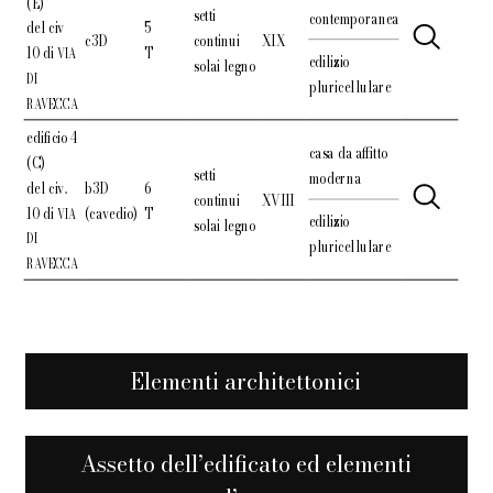
(E)
setti
contemporanea
del civ
5
c3D
continui
XIX
10 di
T
VIA
edilizio
solai legno
DI
pluricellulare
RAVECCA
edificio 4
casa da affitto
(C)
setti
moderna
del civ.
b3D
6
continui
XVIII
10 di
(cavedio)
T
VIA
edilizio
solai legno
DI
pluricellulare
RAVECCA
Elementi architettonici
Assetto dell’edificato ed elementi