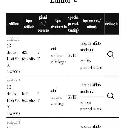
Edifici
piani
epoche
tipo
tipo
tipi connot./
edificio
f.t./
preval.
dettaglio
edificio
strutturale
attuat.
accesso
(antiq.)
edificio 1
casa da affitto
(C)
setti
moderna
del civ.
d2D
7
continui
XVIII
10 di
(cavedio)
T
VIA
edilizio
solai legno
DI
pluricellulare
RAVECCA
edificio 2
casa da affitto
(C)
setti
moderna
del civ.
b4D
6
continui
XVIII
10 di
(cavedio)
T
VIA
edilizio
solai legno
DI
pluricellulare
RAVECCA
edificio 3
casa da affitto