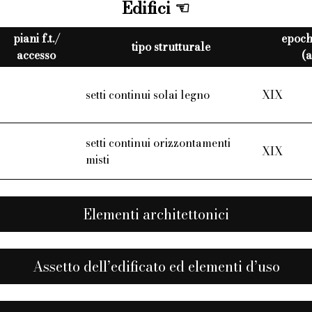
Edifici
piani f.t./
epoch
tipo strutturale
accesso
(a
setti continui solai legno
XIX
setti continui orizzontamenti
XIX
misti
Elementi architettonici
Assetto dell’edificato ed elementi d’uso