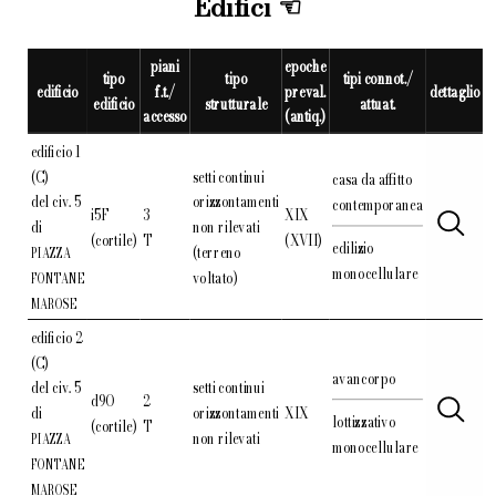
Edifici
piani
epoche
tipo
tipo
tipi connot./
edificio
f.t./
preval.
dettaglio
edificio
strutturale
attuat.
accesso
(antiq.)
edificio 1
(C)
setti continui
casa da affitto
del civ. 5
orizzontamenti
contemporanea
i5F
3
XIX
di
non rilevati
(cortile)
T
(XVII)
edilizio
(terreno
PIAZZA
monocellulare
voltato)
FONTANE
MAROSE
edificio 2
(C)
avancorpo
del civ. 5
setti continui
d9O
2
di
orizzontamenti
XIX
lottizzativo
(cortile)
T
non rilevati
PIAZZA
monocellulare
FONTANE
MAROSE