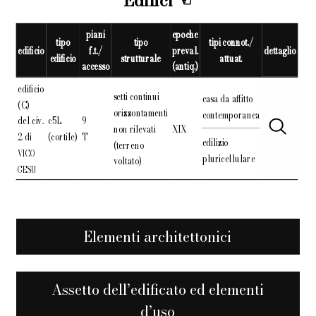
Edifici
piani
epoche
tipo
tipo
tipi connot./
edificio
f.t./
preval.
dettaglio
edificio
strutturale
attuat.
accesso
(antiq.)
edificio
setti continui
casa da affitto
(C)
orizzontamenti
contemporanea
del civ.
c5L
9
non rilevati
XIX
2 di
(cortile)
T
edilizio
(terreno
VICO
pluricellulare
voltato)
GESU
Elementi architettonici
Assetto dell’edificato ed elementi
d’uso